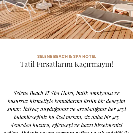
SELENE BEACH & SPA HOTEL
Tatil Fırsatlarını Kaçırmayın!
Selene Beach & Spa Hotel, butik ambiyansı ve
kusursuz hizmetiyle konuklarına üstün bir deneyim
sunar. İhtiyaç duyduğunuz ve arzuladığınız her şeyi
bulabileceğiniz bu özel mekan, siz daha bir şey
demeden huzuru, eğlenceyi ve hazzı hissetmenizi
sağlar. Akdeniz yaşam tarzının rafine ve şık sadeliği ile